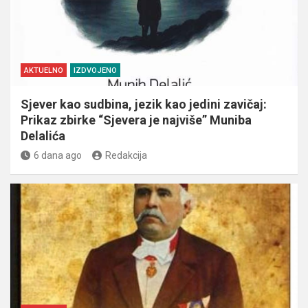
AKTUELNO
IZDVOJENO
Sjever kao sudbina, jezik kao jedini zavičaj:
Prikaz zbirke “Sjevera je najviše” Muniba
Delalića
6 dana ago
Redakcija