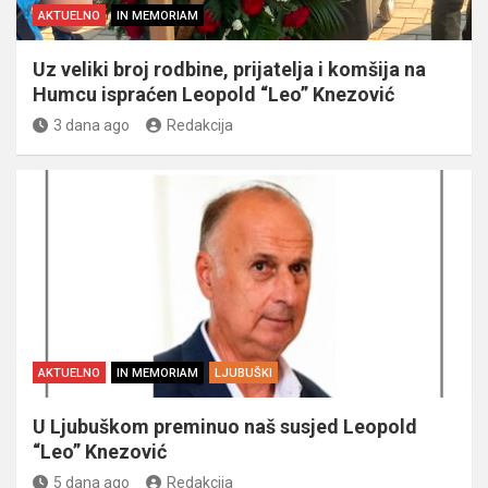
AKTUELNO
IN MEMORIAM
Uz veliki broj rodbine, prijatelja i komšija na
Humcu ispraćen Leopold “Leo” Knezović
3 dana ago
Redakcija
AKTUELNO
IN MEMORIAM
LJUBUŠKI
U Ljubuškom preminuo naš susjed Leopold
“Leo” Knezović
5 dana ago
Redakcija