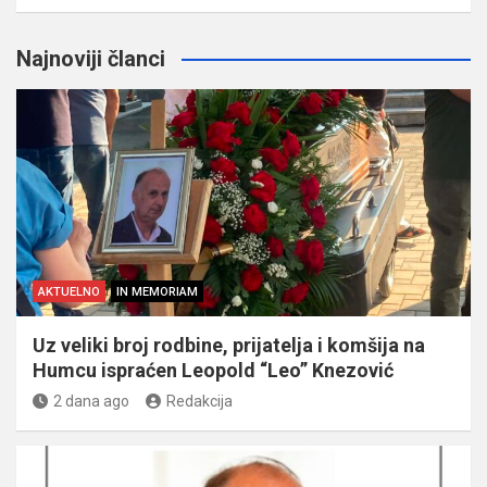
Najnoviji članci
AKTUELNO
IN MEMORIAM
Uz veliki broj rodbine, prijatelja i komšija na
Humcu ispraćen Leopold “Leo” Knezović
2 dana ago
Redakcija