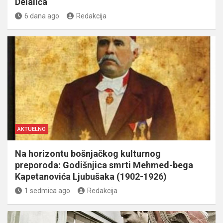
Delalića
6 dana ago
Redakcija
AKTUELNO
Na horizontu bošnjačkog kulturnog
preporoda: Godišnjica smrti Mehmed-bega
Kapetanovića Ljubušaka (1902-1926)
1 sedmica ago
Redakcija