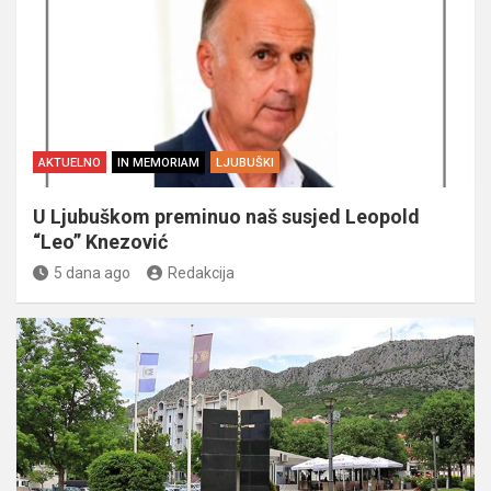
AKTUELNO
IN MEMORIAM
LJUBUŠKI
U Ljubuškom preminuo naš susjed Leopold
“Leo” Knezović
5 dana ago
Redakcija