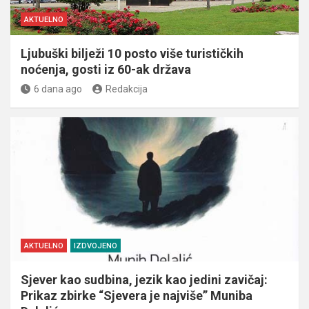
AKTUELNO
Ljubuški bilježi 10 posto više turističkih
noćenja, gosti iz 60-ak država
6 dana ago
Redakcija
AKTUELNO
IZDVOJENO
Sjever kao sudbina, jezik kao jedini zavičaj:
Prikaz zbirke “Sjevera je najviše” Muniba