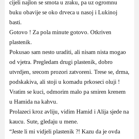
cijeli najlon se smota u zraku, pa uz ogromnu
buku obavije se oko drveca u nasoj i Lukinoj
basti.
Gotovo ! Za pola minute gotovo. Otkriven
plastenik.
Pokusao sam nesto uraditi, ali nisam nista mogao
od vjetra. Pregledam drugi plastenik, dobro
utvrdjen, srecom prozori zatvoreni. Trese se, drma,
podskakiva, ali stoji u komadu prkoseci oluji !
Vratim se kuci, odmorim malo pa smiren krenem
u Hamida na kahvu.
Prolazeci kroz avliju, vidim Hamid i Alija sjede na
kaucu. Sute, gledaju u mene.
“Jeste li mi vidjeli plastenik ?! Kazu da je ovda