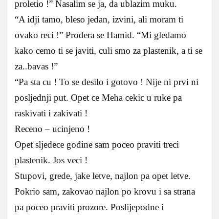
proletio !” Nasalim se ja, da ublazim muku.
“A idji tamo, bleso jedan, izvini, ali moram ti
ovako reci !” Prodera se Hamid. “Mi gledamo
kako cemo ti se javiti, culi smo za plastenik, a ti se
za..bavas !”
“Pa sta cu ! To se desilo i gotovo ! Nije ni prvi ni
posljednji put. Opet ce Meha cekic u ruke pa
raskivati i zakivati !
Receno – ucinjeno !
Opet sljedece godine sam poceo praviti treci
plastenik. Jos veci !
Stupovi, grede, jake letve, najlon pa opet letve.
Pokrio sam, zakovao najlon po krovu i sa strana
pa poceo praviti prozore. Poslijepodne i