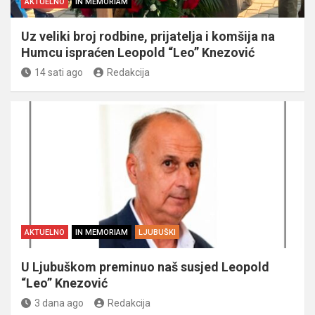
AKTUELNO
IN MEMORIAM
Uz veliki broj rodbine, prijatelja i komšija na
Humcu ispraćen Leopold “Leo” Knezović
14 sati ago
Redakcija
AKTUELNO
IN MEMORIAM
LJUBUŠKI
U Ljubuškom preminuo naš susjed Leopold
“Leo” Knezović
3 dana ago
Redakcija