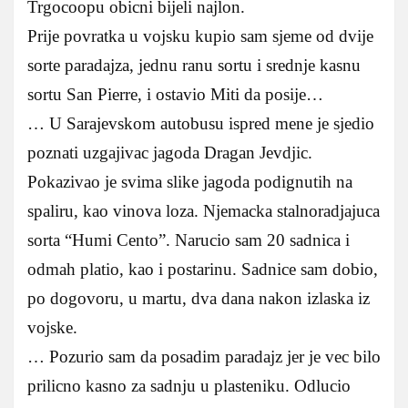
Trgocoopu obicni bijeli najlon.
Prije povratka u vojsku kupio sam sjeme od dvije
sorte paradajza, jednu ranu sortu i srednje kasnu
sortu San Pierre, i ostavio Miti da posije…
… U Sarajevskom autobusu ispred mene je sjedio
poznati uzgajivac jagoda Dragan Jevdjic.
Pokazivao je svima slike jagoda podignutih na
spaliru, kao vinova loza. Njemacka stalnoradjajuca
sorta “Humi Cento”. Narucio sam 20 sadnica i
odmah platio, kao i postarinu. Sadnice sam dobio,
po dogovoru, u martu, dva dana nakon izlaska iz
vojske.
… Pozurio sam da posadim paradajz jer je vec bilo
prilicno kasno za sadnju u plasteniku. Odlucio