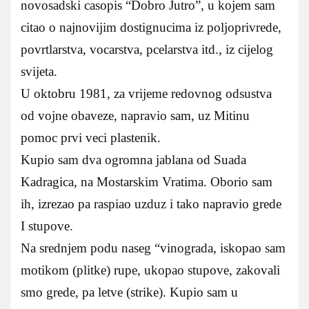
novosadski casopis “Dobro Jutro”, u kojem sam
citao o najnovijim dostignucima iz poljoprivrede,
povrtlarstva, vocarstva, pcelarstva itd., iz cijelog
svijeta.
U oktobru 1981, za vrijeme redovnog odsustva
od vojne obaveze, napravio sam, uz Mitinu
pomoc prvi veci plastenik.
Kupio sam dva ogromna jablana od Suada
Kadragica, na Mostarskim Vratima. Oborio sam
ih, izrezao pa raspiao uzduz i tako napravio grede
I stupove.
Na srednjem podu naseg “vinograda, iskopao sam
motikom (plitke) rupe, ukopao stupove, zakovali
smo grede, pa letve (strike). Kupio sam u