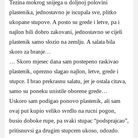
Tezina mokrog snijega u doljnoj polovini
plastenika, jednostavno je iscupala sve, plitko
ukopane stupove. A posto su grede i letve, pa i
najlon bili dobro zakovani, jednostavno se cijeli
plastenik samo slozio na zemlju. A salata bila
skoro za branje…
… Skoro mjesec dana sam postepeno raskivao
plastenik, oprezno slagao najlon, letve, grede i
stupce. I brao prekrasnu salatu, jer je ostala citava,
samo su poneku unistile oborene grede…
Uskoro sam podigao ponovo plastenik, ali sam
ovaj put kupio veliko svrdlo na rucni pogon,
busio doboke rupe, pa svaki stupac “podsprajcao”,
pritisnuvsi ga drugim stupcem ukoso, odozdo.