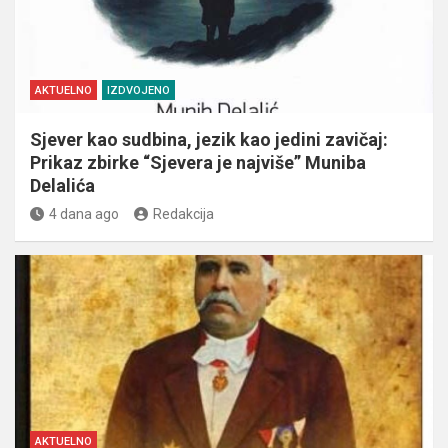
AKTUELNO
IZDVOJENO
Sjever kao sudbina, jezik kao jedini zavičaj:
Prikaz zbirke “Sjevera je najviše” Muniba
Delalića
4 dana ago
Redakcija
AKTUELNO