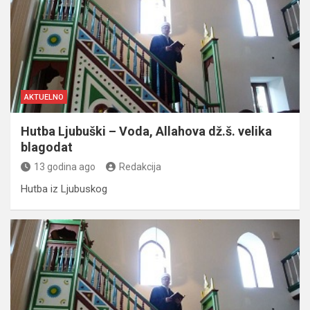
AKTUELNO
Hutba Ljubuški – Voda, Allahova dž.š. velika
blagodat
13 godina ago
Redakcija
Hutba iz Ljubuskog