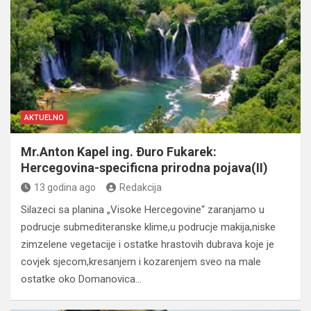
AKTUELNO
Mr.Anton Kapel ing. Ðuro Fukarek:
Hercegovina-specificna prirodna pojava(II)
13 godina ago
Redakcija
Silazeci sa planina „Visoke Hercegovine“ zaranjamo u
podrucje submediteranske klime,u podrucje makija,niske
zimzelene vegetacije i ostatke hrastovih dubrava koje je
covjek sjecom,kresanjem i kozarenjem sveo na male
ostatke oko Domanovica…