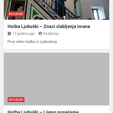
AKTUELNO
Hutba Ljubuški – Znaci slabljenja imana
13 godina ago
Redakcija
Prva video hutba iz Ljubuskog
AKTUELNO
Hutba Ljubuški – Lijepo ponašanje