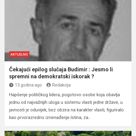
AKTUELNO
Čekajući epilog slučaja Budimir : Jesmo li
spremni na demokratski iskorak ?
13 godina ago
Redakcija
Hapšenje političkog lidera, pogotovo osobe koja obavlja
jednu od najvažnijih uloga u sistemu vlasti jedne države, u
javnosti je oduvijek, bez obzira na karakter vlasti, figuriralo
kao prvorazredno iznenađenje.Istina, za…