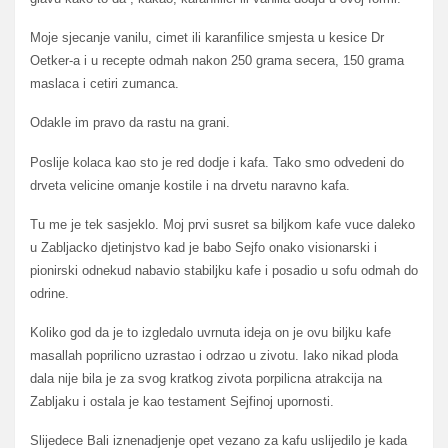
Moje sjecanje vanilu, cimet ili karanfilice smjesta u kesice Dr
Oetker-a i u recepte odmah nakon 250 grama secera, 150 grama
maslaca i cetiri zumanca.
Odakle im pravo da rastu na grani.
Poslije kolaca kao sto je red dodje i kafa. Tako smo odvedeni do
drveta velicine omanje kostile i na drvetu naravno kafa.
Tu me je tek sasjeklo. Moj prvi susret sa biljkom kafe vuce daleko
u Zabljacko djetinjstvo kad je babo Sejfo onako visionarski i
pionirski odnekud nabavio stabiljku kafe i posadio u sofu odmah do
odrine.
Koliko god da je to izgledalo uvrnuta ideja on je ovu biljku kafe
masallah poprilicno uzrastao i odrzao u zivotu. Iako nikad ploda
dala nije bila je za svog kratkog zivota porpilicna atrakcija na
Zabljaku i ostala je kao testament Sejfinoj upornosti.
Slijedece Bali iznenadjenje opet vezano za kafu uslijedilo je kada