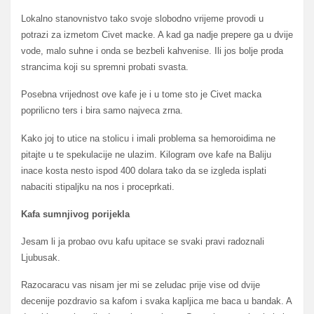
Lokalno stanovnistvo tako svoje slobodno vrijeme provodi u
potrazi za izmetom Civet macke. A kad ga nadje prepere ga u dvije
vode, malo suhne i onda se bezbeli kahvenise. Ili jos bolje proda
strancima koji su spremni probati svasta.
Posebna vrijednost ove kafe je i u tome sto je Civet macka
poprilicno ters i bira samo najveca zrna.
Kako joj to utice na stolicu i imali problema sa hemoroidima ne
pitajte u te spekulacije ne ulazim. Kilogram ove kafe na Baliju
inace kosta nesto ispod 400 dolara tako da se izgleda isplati
nabaciti stipaljku na nos i proceprkati.
Kafa sumnjivog porijekla
Jesam li ja probao ovu kafu upitace se svaki pravi radoznali
Ljubusak.
Razocaracu vas nisam jer mi se zeludac prije vise od dvije
decenije pozdravio sa kafom i svaka kapljica me baca u bandak. A