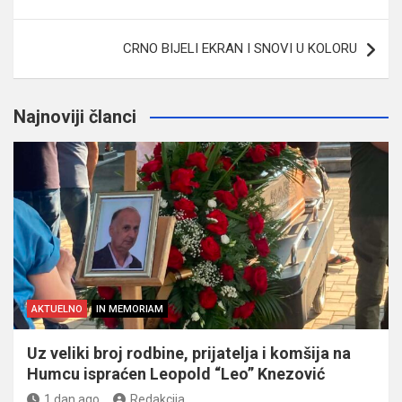
članaka
CRNO BIJELI EKRAN I SNOVI U KOLORU
Najnoviji članci
AKTUELNO
IN MEMORIAM
Uz veliki broj rodbine, prijatelja i komšija na
Humcu ispraćen Leopold “Leo” Knezović
1 dan ago
Redakcija