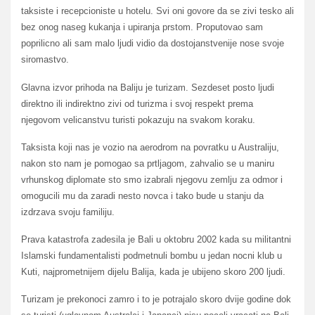
taksiste i recepcioniste u hotelu. Svi oni govore da se zivi tesko ali
bez onog naseg kukanja i upiranja prstom. Proputovao sam
poprilicno ali sam malo ljudi vidio da dostojanstvenije nose svoje
siromastvo.
Glavna izvor prihoda na Baliju je turizam. Sezdeset posto ljudi
direktno ili indirektno zivi od turizma i svoj respekt prema
njegovom velicanstvu turisti pokazuju na svakom koraku.
Taksista koji nas je vozio na aerodrom na povratku u Australiju,
nakon sto nam je pomogao sa prtljagom, zahvalio se u maniru
vrhunskog diplomate sto smo izabrali njegovu zemlju za odmor i
omogucili mu da zaradi nesto novca i tako bude u stanju da
izdrzava svoju familiju.
Prava katastrofa zadesila je Bali u oktobru 2002 kada su militantni
Islamski fundamentalisti podmetnuli bombu u jedan nocni klub u
Kuti, najprometnijem dijelu Balija, kada je ubijeno skoro 200 ljudi.
Turizam je prekonoci zamro i to je potrajalo skoro dvije godine dok