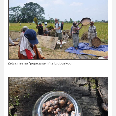
Zetva rize sa ‘pojacanjem’ iz Ljubuskog