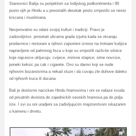
Stanovnici Balija su porijeklom sa Indijskog podkontinenta i 90
posto njih je Hindu a u preostalih desetak posto smjestilo se nesto
krscana i muslimana.
Nevjerovatno su odani svojoj kulturi i tradiciji. Pravo je
zadovoljstvo prosetati ulicama grada izjutra kada se otvaraju
prodavnice i restorani a njihovi zaposleni iznose na trotoare kutijice
napravljene od palminog lisca u koje su smjestili razlicite sitnice
koje najcesce ukljucuju: cvijece, mirisne stapice; sitne novcice,
poneki keksic pa cak i cigarete. Ovo su darovi koji se nude
njihovim bozanstvima a nekad sluze i da cuvaju zle duhove daleko
od njihovih kuca ili ducana.
Bali je doslovno nacickan Hindu hramovima i oni se nalaze svuda
od privatnih dvorista do zajednickih seoskih hramova pa do polja
rize. I svi su oni uradjeni sa zadivljujucim majstorstvom iskazanim
u kamenu i drvetu.