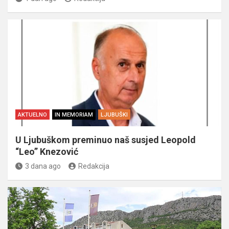
AKTUELNO
IN MEMORIAM
LJUBUŠKI
U Ljubuškom preminuo naš susjed Leopold
“Leo” Knezović
3 dana ago
Redakcija