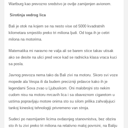
Wartburg kao prevozno sredstvo je ovdje zamijenjen avionom.
Sirotinja vedrog lica
Bali je otok na kojem se na nesto vise od 5000 kvadratnih
kilometara smjestilo preko tri miliona ljudi. Od toga ih je cetiri
milona na motorima.
Matematika mi naravno ne valja ali se barem stice takav utisak
ako se desite na ulici pred vece kad se radnicka klasa vraca kuci
sa posla.
Javnog prevoza nema tako da Bali zivi na motoru. Skoro svi voze
mopede ala Vespa ili da budem precizniji prdavce kako ih je
legendarni Sova zvao u Ljubuskom. Oni malobrojni sto nekim
cudom nisu na motoru mrcavih lica i sa obaveznom cigaretom u
ustima popravljaju motore onima sto su silom prilika zahvaljujuci
tankoj kineskoj tehnologiji privremeno van stroja.
Sudeci po nasmijanim licima ovdasnjeg stanovnistva, bez obzira
sto ih tu zivi preko tri miliona na relativno maloj povrsini, na Baliju