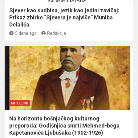
Sjever kao sudbina, jezik kao jedini zavičaj:
Prikaz zbirke “Sjevera je najviše” Muniba
Delalića
5 dana ago
Redakcija
AKTUELNO
Na horizontu bošnjačkog kulturnog
preporoda: Godišnjica smrti Mehmed-bega
Kapetanovića Ljubušaka (1902-1926)