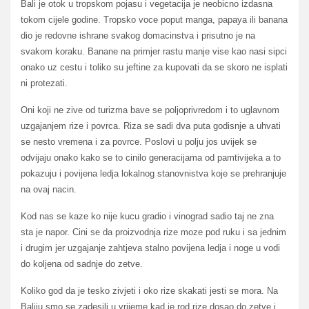
Bali je otok u tropskom pojasu i vegetacija je neobicno izdasna
tokom cijele godine. Tropsko voce poput manga, papaya ili banana
dio je redovne ishrane svakog domacinstva i prisutno je na
svakom koraku. Banane na primjer rastu manje vise kao nasi sipci
onako uz cestu i toliko su jeftine za kupovati da se skoro ne isplati
ni protezati.
Oni koji ne zive od turizma bave se poljoprivredom i to uglavnom
uzgajanjem rize i povrca. Riza se sadi dva puta godisnje a uhvati
se nesto vremena i za povrce. Poslovi u polju jos uvijek se
odvijaju onako kako se to cinilo generacijama od pamtivijeka a to
pokazuju i povijena ledja lokalnog stanovnistva koje se prehranjuje
na ovaj nacin.
Kod nas se kaze ko nije kucu gradio i vinograd sadio taj ne zna
sta je napor. Cini se da proizvodnja rize moze pod ruku i sa jednim
i drugim jer uzgajanje zahtjeva stalno povijena ledja i noge u vodi
do koljena od sadnje do zetve.
Koliko god da je tesko zivjeti i oko rize skakati jesti se mora. Na
Baliju smo se zadesili u vrijeme kad je rod rize dosao do zetve i