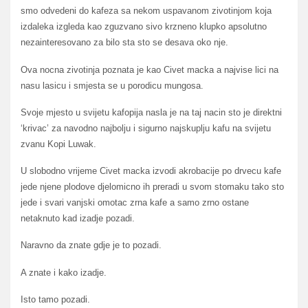
smo odvedeni do kafeza sa nekom uspavanom zivotinjom koja
izdaleka izgleda kao zguzvano sivo krzneno klupko apsolutno
nezainteresovano za bilo sta sto se desava oko nje.
Ova nocna zivotinja poznata je kao Civet macka a najvise lici na
nasu lasicu i smjesta se u porodicu mungosa.
Svoje mjesto u svijetu kafopija nasla je na taj nacin sto je direktni
‘krivac’ za navodno najbolju i sigurno najskuplju kafu na svijetu
zvanu Kopi Luwak.
U slobodno vrijeme Civet macka izvodi akrobacije po drvecu kafe
jede njene plodove djelomicno ih preradi u svom stomaku tako sto
jede i svari vanjski omotac zrna kafe a samo zrno ostane
netaknuto kad izadje pozadi.
Naravno da znate gdje je to pozadi.
A znate i kako izadje.
Isto tamo pozadi.