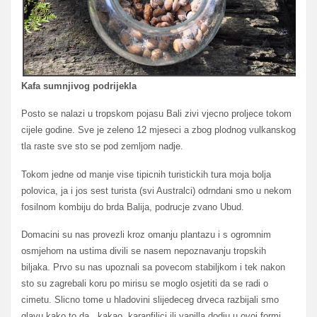
Kafa sumnjivog podrijekla
Posto se nalazi u tropskom pojasu Bali zivi vjecno proljece tokom
cijele godine. Sve je zeleno 12 mjeseci a zbog plodnog vulkanskog
tla raste sve sto se pod zemljom nadje.
Tokom jedne od manje vise tipicnih turistickih tura moja bolja
polovica, ja i jos sest turista (svi Australci) odrndani smo u nekom
fosilnom kombiju do brda Balija, podrucje zvano Ubud.
Domacini su nas provezli kroz omanju plantazu i s ogromnim
osmjehom na ustima divili se nasem nepoznavanju tropskih
biljaka. Prvo su nas upoznali sa povecom stabiljkom i tek nakon
sto su zagrebali koru po mirisu se moglo osjetiti da se radi o
cimetu. Slicno tome u hladovini slijedeceg drveca razbijali smo
glavu kako to da , kakao, karanfilici ili vanilla dodju u ovoj formi.