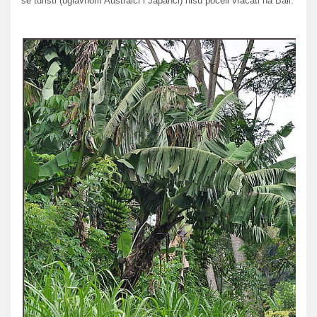
se turisti (uglavnom Australci i Japanci) nisu poceli vracati na Bali.