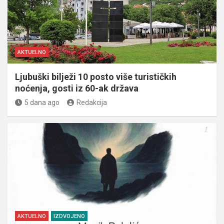
AKTUELNO
Ljubuški bilježi 10 posto više turističkih
noćenja, gosti iz 60-ak država
5 dana ago
Redakcija
AKTUELNO
IZDVOJENO