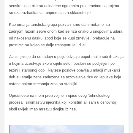
seoske ulice bile su uokvirene ogromnim prostiracima na kojima
se riza razbaskarila i pripremala za skladistenje.
Kao omanja turisticka grupa pozvani smo da ‘smetamo’ sa
zadnjom fazom zetve onom kad se riza onako u snopovima udara
od nakosenu dasku ispod koje se kupi zrnevlje i prebacuje na
prostirac sa kojeg se dalje transportuje i dijeli.
Zanimljivo je da se radovi u polju odvijaju poput malih radnih akcija
u kojima ucestvuje skoro cijelo selo i poslovi su podijeljeni po
tezini i starosnoj dobi. Najteze poslove obavljaju mladji muskarci
dok su starije zene zaduzene za razdvajanje rize od lepuske koja
ostane nakon stresanja zrna sa stabiljki.
Oprosticete na mom proizvoljnom opisu ovog ‘tehnoloskog’
procesa i siromastvu rijecnika koji koristim ali sam u osnovnoj
skoli uvijek imao mrsavu dvojku iz rize.