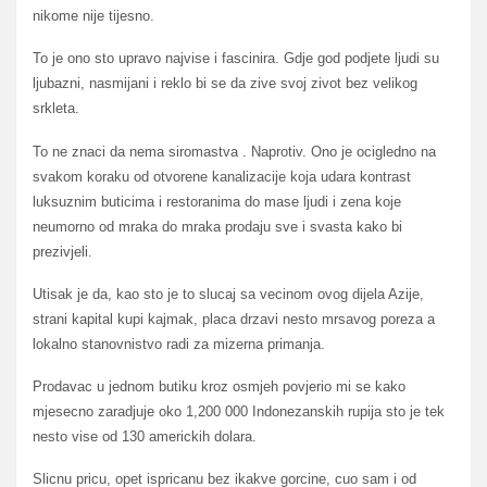
nikome nije tijesno.
To je ono sto upravo najvise i fascinira. Gdje god podjete ljudi su
ljubazni, nasmijani i reklo bi se da zive svoj zivot bez velikog
srkleta.
To ne znaci da nema siromastva . Naprotiv. Ono je ocigledno na
svakom koraku od otvorene kanalizacije koja udara kontrast
luksuznim buticima i restoranima do mase ljudi i zena koje
neumorno od mraka do mraka prodaju sve i svasta kako bi
prezivjeli.
Utisak je da, kao sto je to slucaj sa vecinom ovog dijela Azije,
strani kapital kupi kajmak, placa drzavi nesto mrsavog poreza a
lokalno stanovnistvo radi za mizerna primanja.
Prodavac u jednom butiku kroz osmjeh povjerio mi se kako
mjesecno zaradjuje oko 1,200 000 Indonezanskih rupija sto je tek
nesto vise od 130 americkih dolara.
Slicnu pricu, opet ispricanu bez ikakve gorcine, cuo sam i od