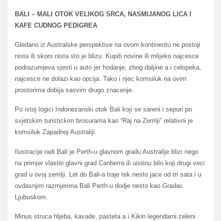
BALI – MALI OTOK VELIKOG SRCA, NASMIJANOG LICA I
KAFE CUDNOG PEDIGREA
Gledano iz Australske perspektive na ovom kontinentu ne postoji
nista ili skoro nista sto je blizu. Kupiti novine ili mlijeko najcesce
podrazumjeva sjesti u auto jer hodanje, zbog daljine a i celopeka,
najcesce ne dolazi kao opcija. Tako i rijec komsiluk na ovim
prostorima dobija sasvim drugo znacenje.
Po istoj logici Indonezanski otok Bali koji se sareni i sepuri po
svjetskim turistickim brosurama kao “Raj na Zemlji” relativni je
komsiluk Zapadnoj Australiji.
Ilustracije radi Bali je Perth-u glavnom gradu Australije blizi nego
na primjer vlastiti glavni grad Canberra ili uistinu bilo koji drugi veci
grad u ovoj zemlji. Let do Bali-a traje tek nesto jace od tri sata i u
ovdasnjim razmjerima Bali Perth-u dodje nesto kao Gradac
Ljubuskom.
Minus struca hljeba, kavade, pasteta a i Kikin legendarni zeleni