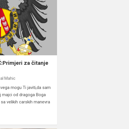
rimjeri za čitanje
al Mahic
 svega mogu Ti javiti,da sam
loj majci od dragoga Boga
sa velikih carskih manevra