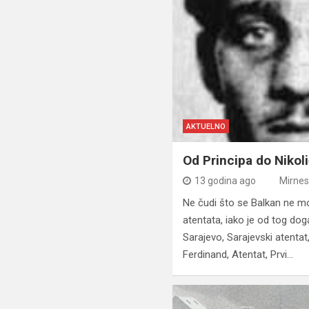
AKTUELNO
Od Principa do Nikol
13 godina ago
Mirne
Ne čudi što se Balkan ne 
atentata, iako je od tog do
Sarajevo, Sarajevski atentat,
Ferdinand, Atentat, Prvi…