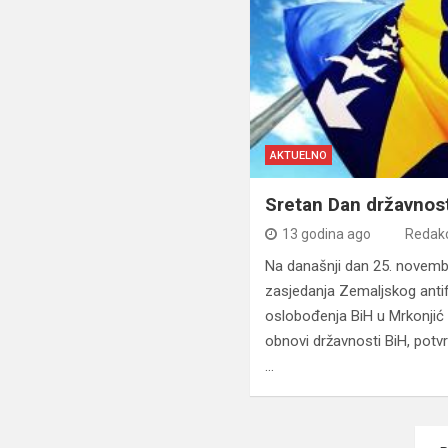
AKTUELNO
Sretan Dan državnost
13 godina ago
Redakc
Na današnji dan 25. novembr
zasjedanja Zemaljskog anti
oslobođenja BiH u Mrkonjić 
obnovi državnosti BiH, potvrd
…
Navigacija