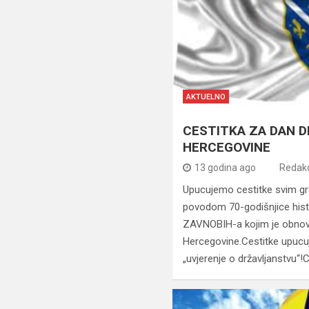
AKTUELNO
CESTITKA ZA DAN D
HERCEGOVINE
13 godina ago
Redakc
Upucujemo cestitke svim g
povodom 70-godišnjice hist
ZAVNOBIH-a kojim je obnovl
Hercegovine.Cestitke upucuj
„uvjerenje o državljanstvu“