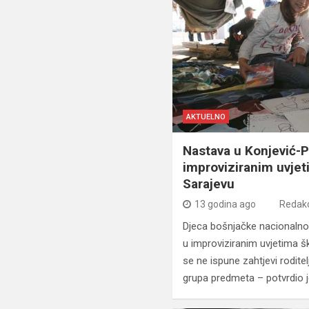
AKTUELNO
Nastava u Konjević-P
improviziranim uvjeti
Sarajevu
13 godina ago
Redakc
Djeca bošnjačke nacionalno
u improviziranim uvjetima šk
se ne ispune zahtjevi rodite
grupa predmeta – potvrdio j