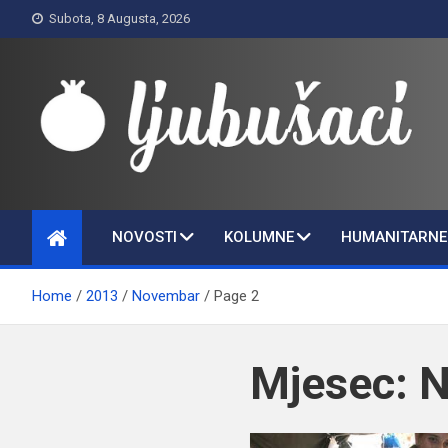
Skip
Subota, 8 Augusta, 2026
to
content
Ljubušaci
Svom voljenom gradu
NOVOSTI
KOLUMNE
HUMANITARNE 
Home
2013
Novembar
Page 2
Mjesec:
N