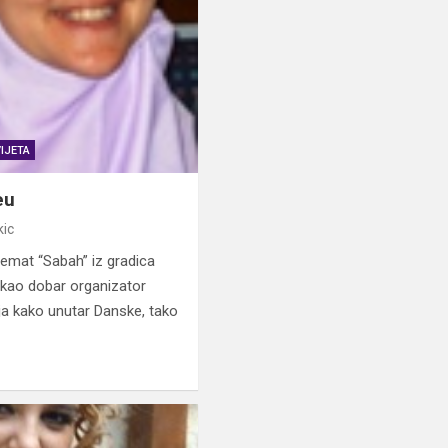
IJETA
eu
kic
mat “Sabah” iz gradica
kao dobar organizator
ja kako unutar Danske, tako