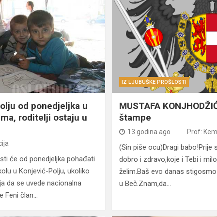
IZ LJUBUŠKE PROŠLOSTI
olju od ponedjeljka u
MUSTAFA KONJHODŽIĆ:P
ma, roditelji ostaju u
štampe
13 godina ago
Prof: Kem
ija
(Sin piše ocu)Dragi babo!Prije
sti će od ponedjeljka pohađati
dobro i zdravo,koje i Tebi i mi
olu u Konjević-Polju, ukoliko
želim.Baš evo danas stigosmo 
lja da se uvede nacionalna
u Beč.Znam,da…
e Feni član…