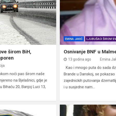
EMINA JAKIĆ
LJUBUŠACI ŠIROM SV
ove širom BiH,
Osnivanje BNF u Malm
sporen
13 godina ago
Emina Ja
ija
Kao i mnogo puta do sada dze
 tokom noći pao širom naše
Brande u Danskoj, se pokazao 
mjereno na Bjelašnici, gdje je
zajednickih putovanja dzematli
u Bihaću 20, Banjoj Luci 13,
i u susjedne nam…