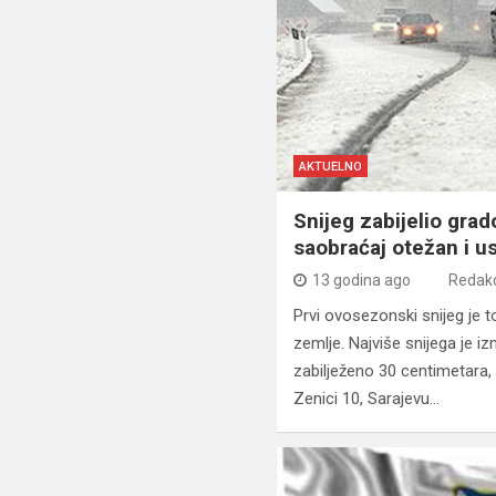
AKTUELNO
Snijeg zabijelio grad
saobraćaj otežan i u
13 godina ago
Redakc
Prvi ovosezonski snijeg je
zemlje. Najviše snijega je iz
zabilježeno 30 centimetara, 
Zenici 10, Sarajevu…