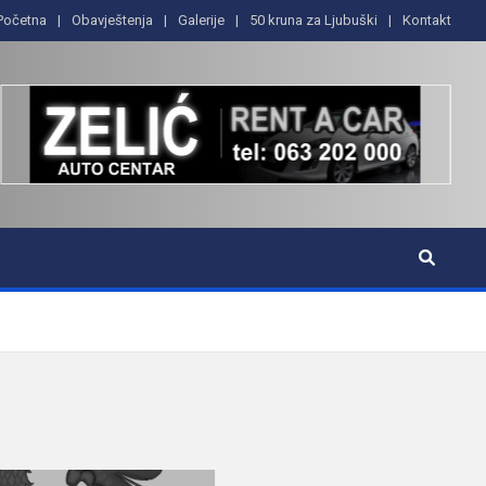
Početna
Obavještenja
Galerije
50 kruna za Ljubuški
Kontakt