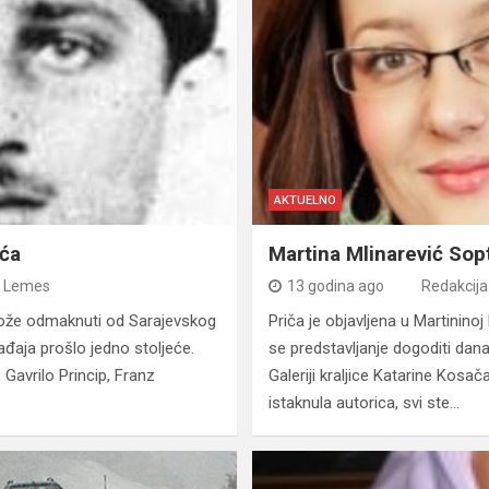
AKTUELNO
ića
Martina Mlinarević Sop
s Lemes
13 godina ago
Redakcija
može odmaknuti od Sarajevskog
Priča je objavljena u Martininoj 
gađaja prošlo jedno stoljeće.
se predstavljanje dogoditi dan
 Gavrilo Princip, Franz
Galeriji kraljice Katarine Kosač
istaknula autorica, svi ste…