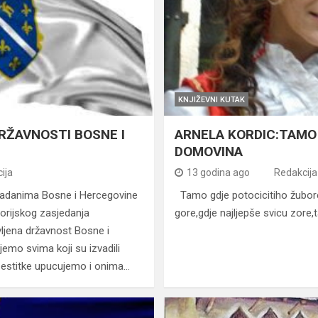
KNJIŽEVNI KUTAK
RŽAVNOSTI BOSNE I
ARNELA KORDIC:TAMO
DOMOVINA
ija
13 godina ago
Redakcija
radanima Bosne i Hercegovine
Tamo gdje potocicitiho žubore
orijskog zasjedanja
gore,gdje najljepše svicu zore
jena državnost Bosne i
emo svima koji su izvadili
!Cestitke upucujemo i onima…