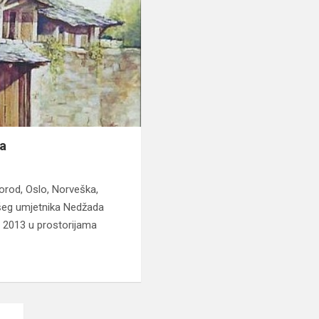
a
d, Oslo, Norveška,
ašeg umjetnika Nedžada
 2013 u prostorijama