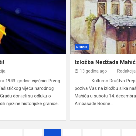
NORSK
i!
Izložba Nedžada Mahić
ija
13 godina ago
Redakcija
a 1943. godine vijećnici Prvog
Kulturno Društvo Preporo
fašističkog vijeća narodnog
poziva Vas na izložbu slika n
Gradu donijeli su odluku o
Mahića u subotu 14. decembra
ili njezine historijske granice,
Ambasade Bosne…