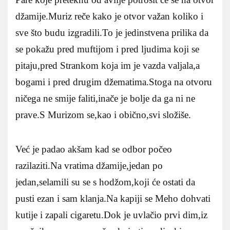
džamije.Muriz reče kako je otvor važan koliko i
sve što budu izgradili.To je jedinstvena prilika da
se pokažu pred muftijom i pred ljudima koji se
pitaju,pred Strankom koja im je vazda valjala,a
bogami i pred drugim džematima.Stoga na otvoru
ničega ne smije faliti,inače je bolje da ga ni ne
prave.S Murizom se,kao i obično,svi složiše.
Već je padao akšam kad se odbor počeo
razilaziti.Na vratima džamije,jedan po
jedan,selamili su se s hodžom,koji će ostati da
pusti ezan i sam klanja.Na kapiji se Meho dohvati
kutije i zapali cigaretu.Dok je uvlačio prvi dim,iz