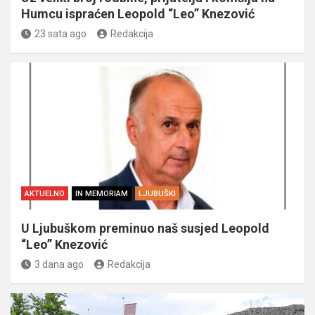
Humcu ispraćen Leopold “Leo” Knezović
23 sata ago
Redakcija
AKTUELNO
IN MEMORIAM
LJUBUŠKI
U Ljubuškom preminuo naš susjed Leopold
“Leo” Knezović
3 dana ago
Redakcija