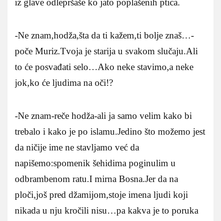
iz glave odlepršaše ko jato poplašenih ptica.
-Ne znam,hodža,šta da ti kažem,ti bolje znaš…-
poče Muriz.Tvoja je starija u svakom slučaju.Ali
to će posvađati selo…Ako neke stavimo,a neke
jok,ko će ljudima na oči!?
-Ne znam-reče hodža-ali ja samo velim kako bi
trebalo i kako je po islamu.Jedino što možemo jest
da ničije ime ne stavljamo već da
napišemo:spomenik šehidima poginulim u
odbrambenom ratu.I mirna Bosna.Jer da na
ploči,još pred džamijom,stoje imena ljudi koji
nikada u nju kročili nisu…pa kakva je to poruka