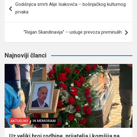
Godišnjica smrti Alije Isakovića – bošnjačkog kulturnog
članaka
prvaka
“Rejjan Skandinavija” – usluge prevoza preminulih
Najnoviji članci
AKTUELNO
IN MEMORIAM
Uz veliki broj rodbine, prijatelja i komšija na