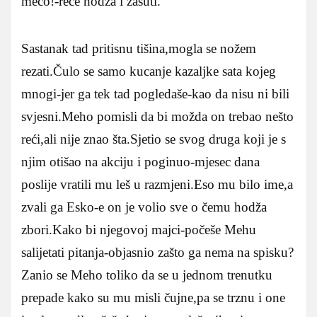
mećo!-reče hodža i zašuti.
Sastanak tad pritisnu tišina,mogla se nožem
rezati.Čulo se samo kucanje kazaljke sata kojeg
mnogi-jer ga tek tad pogledaše-kao da nisu ni bili
svjesni.Meho pomisli da bi možda on trebao nešto
reći,ali nije znao šta.Sjetio se svog druga koji je s
njim otišao na akciju i poginuo-mjesec dana
poslije vratili mu leš u razmjeni.Eso mu bilo ime,a
zvali ga Esko-e on je volio sve o čemu hodža
zbori.Kako bi njegovoj majci-počeše Mehu
salijetati pitanja-objasnio zašto ga nema na spisku?
Zanio se Meho toliko da se u jednom trenutku
prepade kako su mu misli čujne,pa se trznu i one