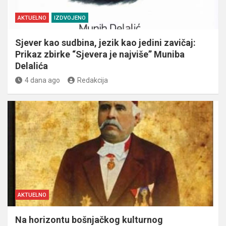
AKTUELNO
IZDVOJENO
Sjever kao sudbina, jezik kao jedini zavičaj:
Prikaz zbirke “Sjevera je najviše” Muniba
Delalića
4 dana ago
Redakcija
AKTUELNO
Na horizontu bošnjačkog kulturnog