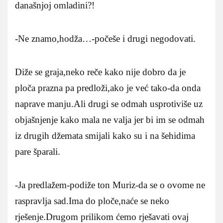
današnjoj omladini?!
-Ne znamo,hodža…-počeše i drugi negodovati.
Diže se graja,neko reče kako nije dobro da je
ploča prazna pa predloži,ako je već tako-da onda
naprave manju.Ali drugi se odmah usprotiviše uz
objašnjenje kako mala ne valja jer bi im se odmah
iz drugih džemata smijali kako su i na šehidima
pare šparali.
-Ja predlažem-podiže ton Muriz-da se o ovome ne
raspravlja sad.Ima do ploče,naće se neko
rješenje.Drugom prilikom ćemo rješavati ovaj