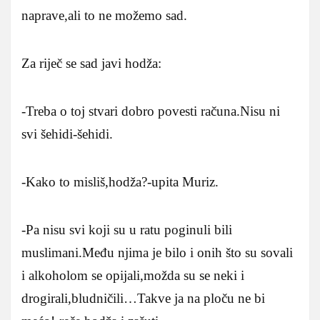
naprave,ali to ne možemo sad.
Za riječ se sad javi hodža:
-Treba o toj stvari dobro povesti računa.Nisu ni
svi šehidi-šehidi.
-Kako to misliš,hodža?-upita Muriz.
-Pa nisu svi koji su u ratu poginuli bili
muslimani.Među njima je bilo i onih što su sovali
i alkoholom se opijali,možda su se neki i
drogirali,bludničili…Takve ja na ploču ne bi