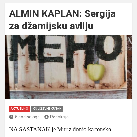
ALMIN KAPLAN: Sergija
za džamijsku avliju
AKTUELNO
KNJIŽEVNI KUTAK
5 godina ago
Redakcija
NA SASTANAK je Muriz donio kartonsko