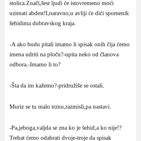
stolica.Znači,šest ljudi će istovremeno moći
uzimati abdest!I,naravno,u avliji će dići spomenik
šehidima dubravskog kraja.
-A ako budu pitali imamo li spisak onih čija ćemo
imena udriti na ploču?-upita neko od članova
odbora.-Imamo li to?
-Šta da im kažemo?-pridružiše se ostali.
Muriz se tu malo trznu,razmisli,pa nastavi.
-Pa,jeboga,valjda se zna ko je šehid,a ko nije!?
Trebat ćemo odabrati dvoje-troje da spisak