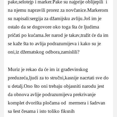
pake,selotejp i marker.Pake su najprije oblijepili i
na njemu napravili prorez za novčanice.Markerom
su napisali:sergija za džamijsku avliju.Još im je
ostalo da se dogovore oko toga šta će ljudima
pričati po kućama.Jer narod je takav,tražit će da im
se kaže šta to avlija podrazumijeva i kako su je
oni,iz džematskog odbora,zamislili?
Muriz je rekao da će im iz građevinskog
preduzeća,ljudi za to stručni,kasnije nacrtati sve do
u detalj.Ono što oni trebaju objasniti narodu jest
da obnova avlije podrazumijeva prekrivanje
komplet dvorišta pločama od mermera i šadrvan
sa šest česama i isto toliko fiksnih