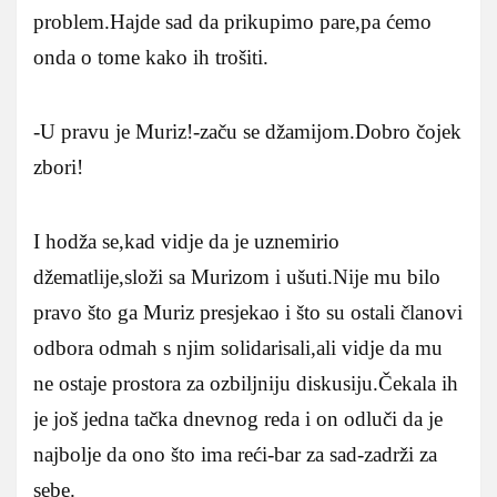
problem.Hajde sad da prikupimo pare,pa ćemo
onda o tome kako ih trošiti.
-U pravu je Muriz!-začu se džamijom.Dobro čojek
zbori!
I hodža se,kad vidje da je uznemirio
džematlije,složi sa Murizom i ušuti.Nije mu bilo
pravo što ga Muriz presjekao i što su ostali članovi
odbora odmah s njim solidarisali,ali vidje da mu
ne ostaje prostora za ozbiljniju diskusiju.Čekala ih
je još jedna tačka dnevnog reda i on odluči da je
najbolje da ono što ima reći-bar za sad-zadrži za
sebe.