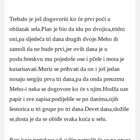
Trebalo je još dogovoriti ko će prvi poći u
obilazak sela.Plan je bio da idu po dvojica,tridni
oni,pa sljedeća tri dana drugih dvoje.Meho ih
zamoli da ne bude prvi,jer ovih dana je u
poslu:breskvu mu pojedoše ose i pčele i mora je
kutarisavati.Muriz se prihvati da on i još jedan
nosaju sergiju prva tri dana,pa da onda preuzmu
Meho-i neka se dogovore ko će s njim.Hodža uze
papir i sve zapisa:podijeliše se po danima,njih
šestorica u tri grupe po tri dana.Devet dana,složiše
se,dosta je da se obiđe svaka kuća u selu.
Pare koje preteknu od avlije potrošit će se na otvor