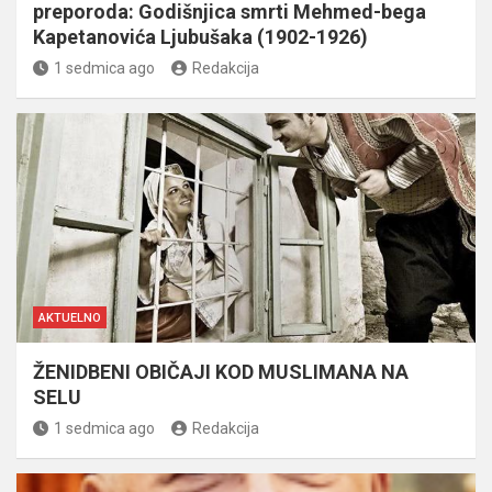
preporoda: Godišnjica smrti Mehmed-bega
Kapetanovića Ljubušaka (1902-1926)
1 sedmica ago
Redakcija
AKTUELNO
ŽENIDBENI OBIČAJI KOD MUSLIMANA NA
SELU
1 sedmica ago
Redakcija