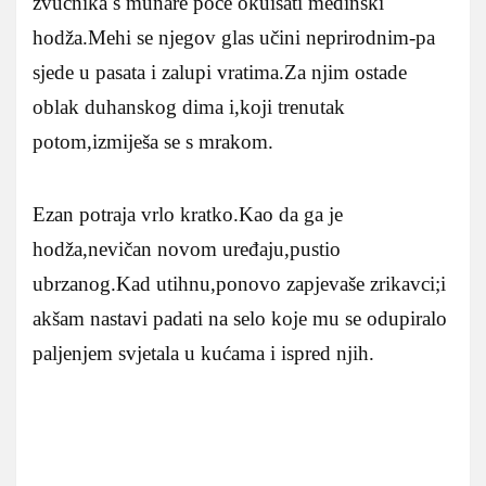
zvučnika s munare poče okuisati medinski
hodža.Mehi se njegov glas učini neprirodnim-pa
sjede u pasata i zalupi vratima.Za njim ostade
oblak duhanskog dima i,koji trenutak
potom,izmiješa se s mrakom.
Ezan potraja vrlo kratko.Kao da ga je
hodža,nevičan novom uređaju,pustio
ubrzanog.Kad utihnu,ponovo zapjevaše zrikavci;i
akšam nastavi padati na selo koje mu se odupiralo
paljenjem svjetala u kućama i ispred njih.