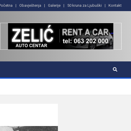
Početna
Obavještenja
Galerije
50 kruna za Ljubuški
Kontakt