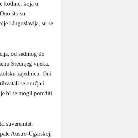
 kotline, koja u
. Ono što su
ije i Jugoslavija, su se
incija, od sedmog do
menu Srednjeg vijeka,
ostolsku zajednicu. Oni
rihvatali se oružja i
je bi se mogli porediti
i suverenitet.
pale Austro-Ugarskoj,