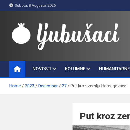
Skip
Subota, 8 Augusta, 2026
to
content
Ljubušaci
Svom voljenom gradu
NOVOSTI
KOLUMNE
HUMANITARNE 
Home
2023
Decembar
27
Put kroz zemlju Hercegovaca
Put kroz ze