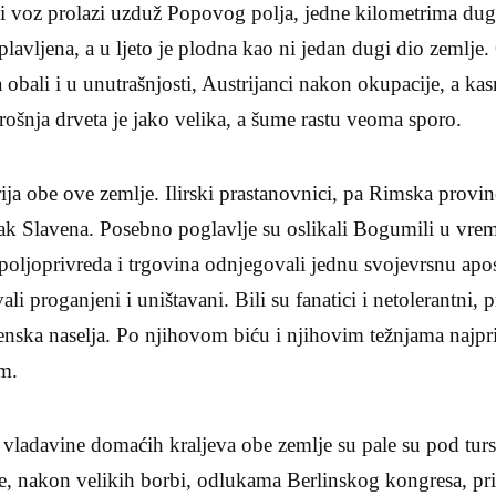
i voz prolazi uzduž Popovog polja, jedne kilometrima duge
plavljena, a u ljeto je plodna kao ni jedan dugi dio zemlje
 obali i u unutrašnjosti, Austrijanci nakon okupacije, a kasn
trošnja drveta je jako velika, a šume rastu veoma sporo.
orija obe ove zemlje. Ilirski prastanovnici, pa Rimska prov
zak Slavena. Posebno poglavlje su oslikali Bogumili u vre
i, poljoprivreda i trgovina odnjegovali jednu svojevrsnu ap
ali proganjeni i uništavani. Bili su fanatici i netolerantni, p
enska naselja. Po njihovom biću i njihovim težnjama najpri
m.
vladavine domaćih kraljeva obe zemlje su pale su pod tursk
, nakon velikih borbi, odlukama Berlinskog kongresa, pri