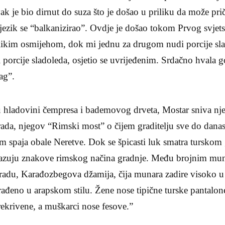
je bio dirnut do suza što je došao u priliku da može prič
jezik se “balkanizirao”. Ovdje je došao tokom Prvog svjets
velikim osmijehom, dok mi jednu za drugom nudi porcije s
iri porcije sladoleda, osjetio se uvrijeđenim. Srdačno hval
ag”.
 hladovini čempresa i bademovog drveta, Mostar sniva njeg
da, njegov “Rimski most” o čijem graditelju sve do danas 
m spaja obale Neretve. Dok se špicasti luk smatra turskom
azuju znakove rimskog načina gradnje. Među brojnim muna
gradu, Karađozbegova džamija, čija munara zadire visoko 
rađeno u arapskom stilu. Žene nose tipične turske pantalone
ekrivene, a muškarci nose fesove.”