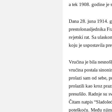
a tek 1908. godine je s
Dana 28. juna 1914. go
prestolonasljednika Fr
svjetski rat. Sa ulask
koju je uspostavila pr
Vrućina je bila nesnoš
vrućina postala sinon
prolazi sam od sebe, 
prolazili kao kroz pra
presušilo. Radnje su s
Čitam natpis “Sladoled
poteškoću. Među njima