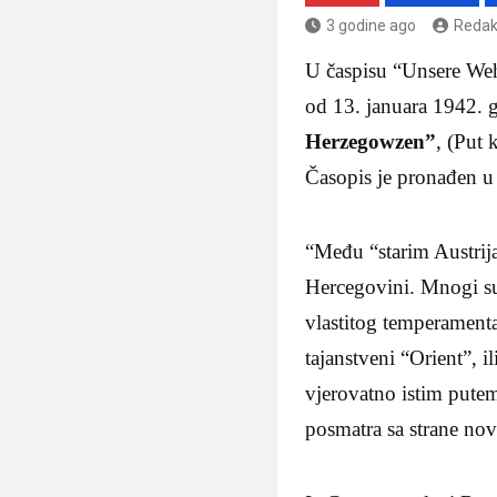
3 godine ago
Redak
U časpisu “Unsere We
od 13. januara 1942. 
Herzegowzen”
, (Put 
Časopis je pronađen u
“Među “starim Austrija
Hercegovini. Mnogi su 
vlastitog temperamenta
tajanstveni “Orient”, i
vjerovatno istim putem
posmatra sa strane no