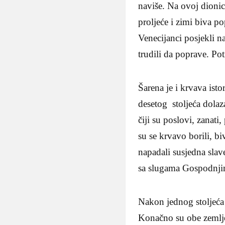
naviše. Na ovoj dionic
proljeće i zimi biva po
Venecijanci posjekli na
trudili da poprave. Po
Šarena je i krvava ist
desetog stoljeća dola
čiji su poslovi, zanat
su se krvavo borili, biv
napadali susjedna slav
sa slugama Gospodnji
Nakon jednog stoljeća 
Konačno su obe zemlje