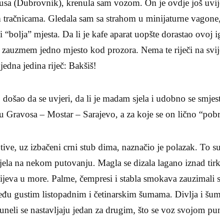
gusa (Dubrovnik), krenula sam vozom. On je ovdje još uvij
 tračnicama. Gledala sam sa strahom u minijaturne vagone,
i “bolja” mjesta. Da li je kafe aparat uopšte dorastao ovoj
 zauzmem jedno mjesto kod prozora. Nema te riječi na svije
jedna jedina riječ: Bakšiš!
o došao da se uvjeri, da li je madam sjela i udobno se smjes
u Gravosa – Mostar – Sarajevo, a za koje se on lično “pob
ve, uz izbačeni crni stub dima, naznačio je polazak. To su b
jela na nekom putovanju. Magla se dizala lagano iznad tir
ijeva u more. Palme, čempresi i stabla smokava zauzimali 
među gustim listopadnim i četinarskim šumama. Divlja i šum
 Tuneli se nastavljaju jedan za drugim, što se voz svojom