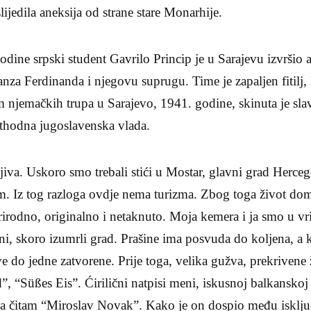
lijedila aneksija od strane stare Monarhije.
dine srpski student Gavrilo Princip je u Sarajevu izvršio a
anza Ferdinanda i njegovu suprugu. Time je zapaljen fitilj, 
om njemačkih trupa u Sarajevo, 1941. godine, skinuta je sla
ethodna jugoslavenska vlada.
ljiva. Uskoro smo trebali stići u Mostar, glavni grad Herce
im. Iz tog razloga ovdje nema turizma. Zbog toga život do
prirodno, originalno i netaknuto. Moja kemera i ja smo u v
zni, skoro izumrli grad. Prašine ima posvuda do koljena, a 
ve do jedne zatvorene. Prije toga, velika gužva, prekrivene 
”, “Süßes Eis”. Ćirilični natpisi meni, iskusnoj balkanskoj 
 čitam “Miroslav Novak”. Kako je on dospio među isključ